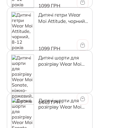
1099 ГРН
Дитячі гетри Wear
Moi Attitude, чорний,
8-12 років
1099 ГРН
Дитячі шорти для
розігріву Wear Moi
Sonate, ніжно-
рожевий, 4-6 років
Дитячі шорти для
1449 ГРН
розігріву Wear Moi
Sonate, ніжно-
рожевий, 6-8 років