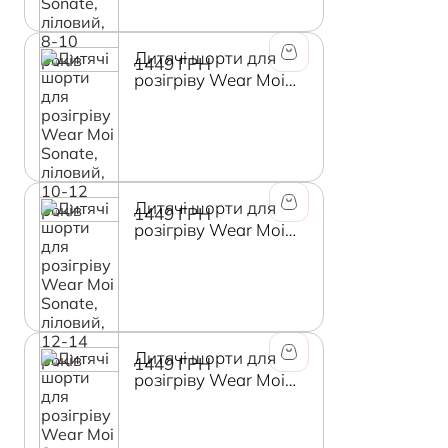
Дитячі шорти для
1449 ГРН
розігріву Wear Moi
Sonate, ліловий, 10-
12 років
Дитячі шорти для
1449 ГРН
розігріву Wear Moi
Sonate, ліловий, 12-
14 років
Дитячі шорти для
1449 ГРН
розігріву Wear Moi
Sonate, чорний, 4-6
років