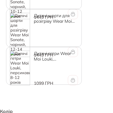
Дитячі шорти для
1449 ГРН
розігріву Wear Moi
Sonate, чорний, 12-
14 років
Дитячі гетри Wear
1449 ГРН
Moi Louki,
персиковий, 8-12
років
1099 ГРН
Колір