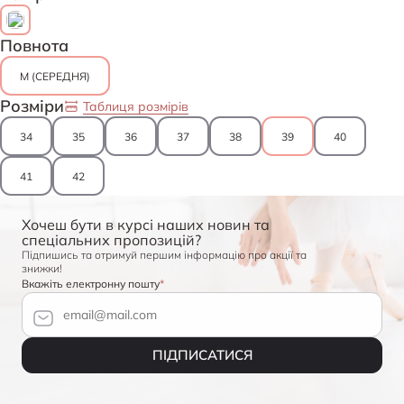
Повнота
M (СЕРЕДНЯ)
Розміри
Таблиця розмірів
34
35
36
37
38
39
40
41
42
Хочеш бути в курсі наших новин та
спеціальних пропозицій?
Підпишись та отримуй першим інформацію про акції та
знижки!
Вкажіть електронну пошту
ПІДПИСАТИСЯ