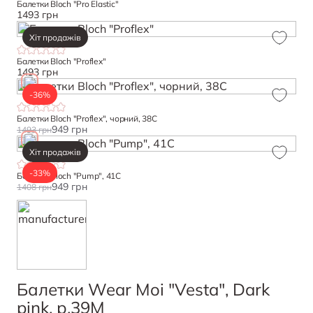
Балетки Bloch "Pro Elastic"
1493 грн
Хіт продажів
Балетки Bloch "Proflex"
1493 грн
-36%
Балетки Bloch "Proflex", чорний, 38С
949 грн
1493 грн
Хіт продажів
-33%
Балетки Bloch "Pump", 41С
949 грн
1408 грн
Балетки Wear Moi "Vesta", Dark
pink, р.39М