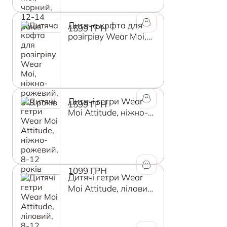
Дитяча кофта для
1599 ГРН
розігріву Wear Moi,
ніжно-рожевий, 8-8
років
Дитячі гетри Wear
1599 ГРН
Moi Attitude, ніжно-
рожевий, 8-12 років
1099 ГРН
Дитячі гетри Wear
Moi Attitude, ліловий,
8-12 років