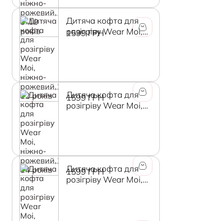
Дитяча кофта для
розігріву Wear Moi,
1599 ГРН
ніжно-рожевий,10-
12 років
Дитяча кофта для
1599 ГРН
розігріву Wear Moi,
ніжно-рожевий,12-
14 років
Дитяча кофта для
1599 ГРН
розігріву Wear Moi,
ліловий, 4-6 років