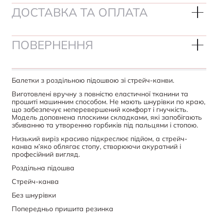
ДОСТАВКА ТА ОПЛАТА
ПОВЕРНЕННЯ
Балетки з роздільною підошвою зі стрейч-канви.
Виготовлені вручну з повністю еластичної тканини та
прошиті машинним способом. Не мають шнурівки по краю,
що забезпечує неперевершений комфорт і гнучкість.
Модель доповнена плоскими складками, які запобігають
збиванню та утворенню горбиків під пальцями і стопою.
Низький виріз красиво підкреслює підйом, а стрейч-
канва м’яко облягає стопу, створюючи акуратний і
професійний вигляд.
Роздільна підошва
Стрейч-канва
Без шнурівки
Попередньо пришита резинка