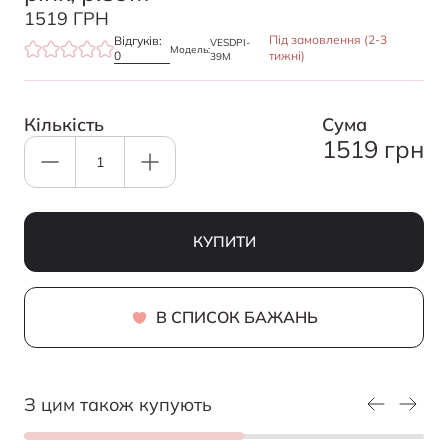
1519 ГРН
Під замовлення (2-3
Відгуків:
VESDPI-
Модель:
0
тижні)
39M
Кількість
Cума
1519 грн
КУПИТИ
В СПИСОК БАЖАНЬ
З цим також купують