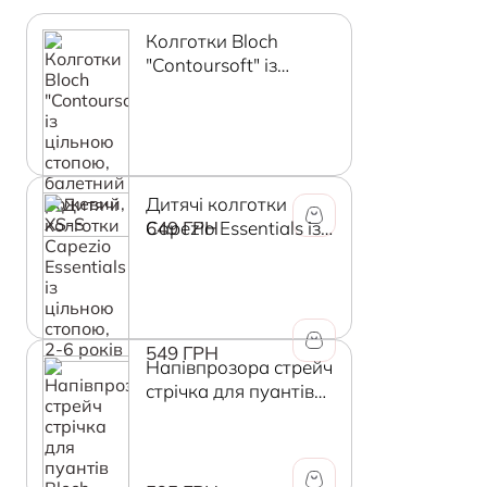
Колготки Bloch
"Contoursoft" із
цільною стопою,
балетний рожевий,
XS-S
Дитячі колготки
649 ГРН
Capezio Essentials із
цільною стопою, 2-6
років
549 ГРН
Напівпрозора стрейч
стрічка для пуантів
Bloch