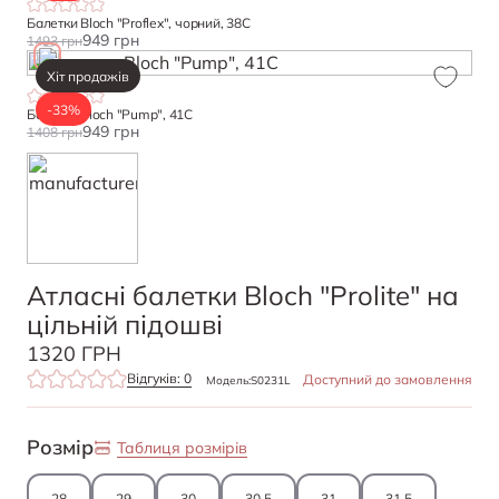
Балетки Bloch "Proflex", чорний, 38С
949 грн
1493 грн
Хіт продажів
-33%
Балетки Bloch "Pump", 41С
949 грн
1408 грн
Атласні балетки Bloch "Prolite" на
цільній підошві
1320 ГРН
Відгуків: 0
Доступний до замовлення
Модель:
S0231L
Розмір
Таблиця розмірів
28
29
30
30,5
31
31,5