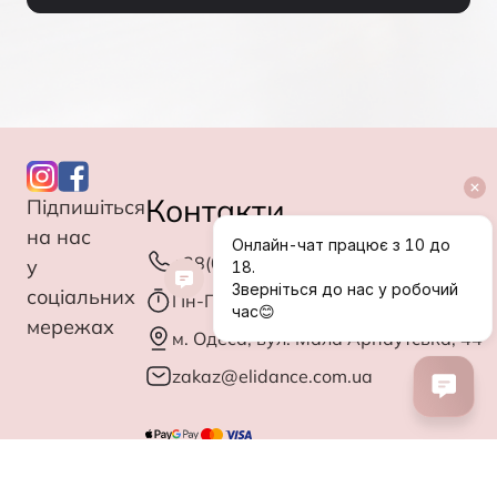
Контакти
Підпишіться
на нас
+38(063)027-83-08
у
соціальних
Пн-Птн: з 10.00 до 18.00
мережах
м. Одеса, вул. Мала Арнаутська, 44
zakaz@elidance.com.ua