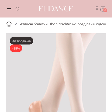
0
Атласні балетки Bloch "Prolite" на розділеній підошві
Хіт продажів
-38%