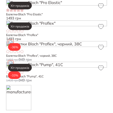
Хіт продажів
Балетки Bloch "Pro Elastic"
1493 грн
Хіт продажів
Балетки Bloch "Proflex"
1493 грн
-36%
Балетки Bloch "Proflex", чорний, 38С
949 грн
1493 грн
Хіт продажів
-33%
Балетки Bloch "Pump", 41С
949 грн
1408 грн