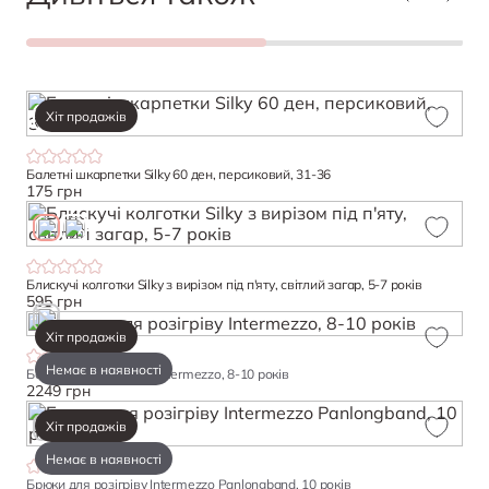
Хіт продажів
Балетні шкарпетки Silky 60 ден, персиковий, 31-36
175 грн
Блискучі колготки Silky з вирізом під п'яту, світлий загар, 5-7 років
595 грн
Хіт продажів
Немає в наявності
Болеро для розігріву Intermezzo, 8-10 років
2249 грн
Хіт продажів
Немає в наявності
Брюки для розігріву Intermezzo Panlongband, 10 років