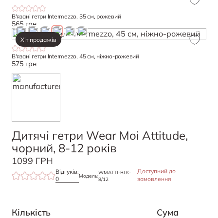
В'язані гетри Intermezzo, 35 см, рожевий
565 грн
Хіт продажів
В'язані гетри Intermezzo, 45 см, ніжно-рожевий
575 грн
Дитячі гетри Wear Moi Attitude,
чорний, 8-12 років
1099 ГРН
Доступний до
Відгуків:
WMATTI-BLK-
Модель:
0
замовлення
8/12
Кількість
Cума