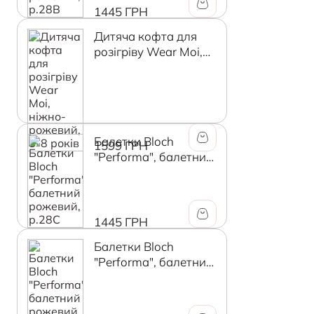
1445 ГРН
Дитяча кофта для
розігріву Wear Moi,
ніжно-рожевий, 8-8
років
Балетки Bloch
1599 ГРН
"Performa", балетний
рожевий, р.28C
1445 ГРН
Балетки Bloch
"Performa", балетний
рожевий, р.29В