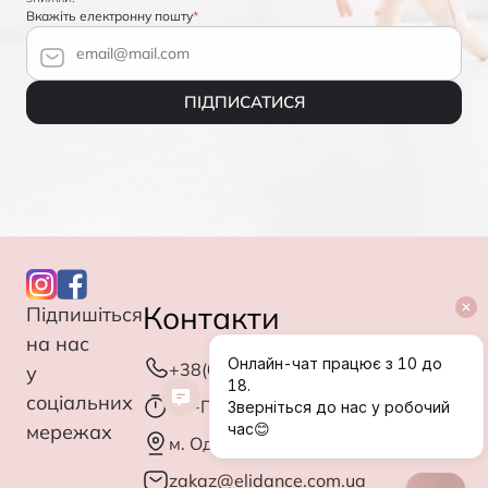
Вкажіть електронну пошту
ПІДПИСАТИСЯ
Контакти
Підпишіться
на нас
+38(063)027-83-08
у
соціальних
Пн-Птн: з 10.00 до 18.00
мережах
м. Одеса, вул. Мала Арнаутська, 44
zakaz@elidance.com.ua