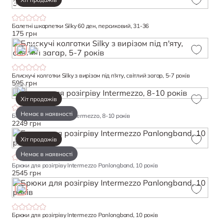
Балетні шкарпетки Silky 60 ден, персиковий, 31-36
175 грн
Блискучі колготки Silky з вирізом під п'яту, світлий загар, 5-7 років
595 грн
Хіт продажів
Немає в наявності
Болеро для розігріву Intermezzo, 8-10 років
2249 грн
Хіт продажів
Немає в наявності
Брюки для розігріву Intermezzo Panlongband, 10 років
2545 грн
Брюки для розігріву Intermezzo Panlongband, 10 років