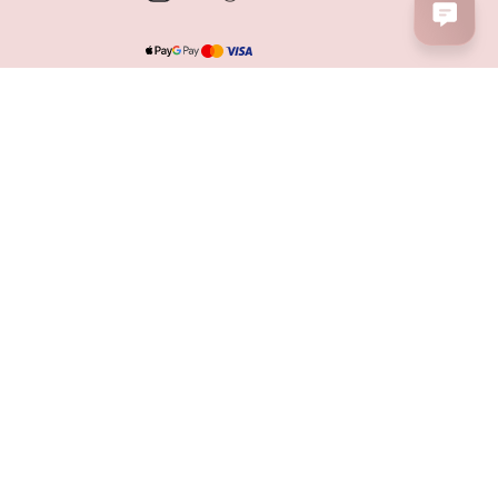
Додатково
Блог
Виробники
Розпродаж
Новинки
Мапа сайту
Інформація
Партнерська програма
Програма лояльності
Часті питання
Про нас