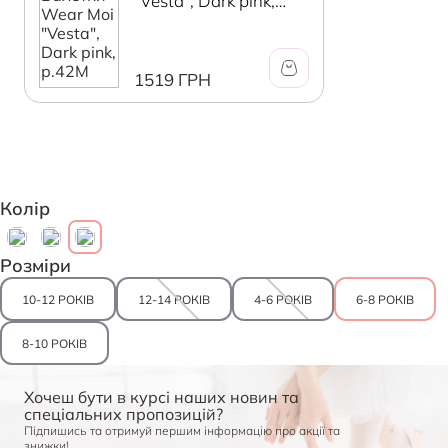
"Vesta", Dark pink,
р.42М
1519 ГРН
Колір
Розміри
10-12 РОКІВ
12-14 РОКІВ
4-6 РОКІВ
6-8 РОКІВ
8-10 РОКІВ
Хочеш бути в курсі наших новин та
спеціальних пропозицій?
Підпишись та отримуй першим інформацію про акції та
знижки!