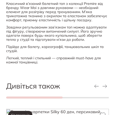
Класичний в’язаний балетний топ з колекції Premire від
бренду Wear Moi з довгими рукавами — необхідний
елемент для розігріву перед тренуванням. М’яка
трикотажна тканина з акрилом та еластаном забезпечує
комфорт, приємну еластичність і щільну посадку.
Завдяки регульованим зав’язкам топ можна адаптувати
під фігуру, створюючи витончений силует. Його зручно
одягати поверх будь-якого купальника, щоб зберегти
тепло у студії та підготувати м’язи до роботи.
Підійде для балету, хореографії, танцювальних шкіл та
студій.
Легкий, теплий і стильний — справжній must-have для
кожної танцівниці.
Дивіться також
Хіт продажів