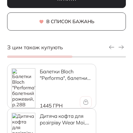
В СПИСОК БАЖАНЬ
З цим також купують
Балетки Bloch
"Performa", балетний
рожевий, р.28В
1445 ГРН
Дитяча кофта для
розігріву Wear Moi,
ніжно-рожевий, 8-8