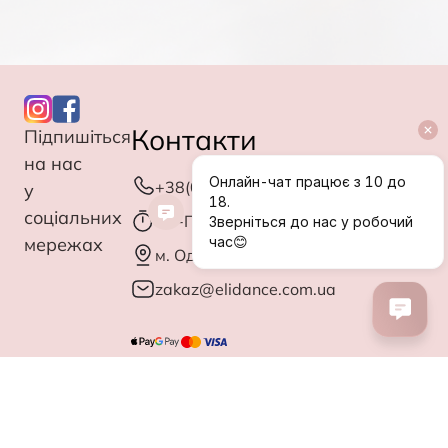
Контакти
Підпишіться
на нас
+38(063)027-83-08
у
соціальних
Пн-Птн: з 10.00 до 18.00
мережах
м. Одеса, вул. Мала Арнаутська, 44
zakaz@elidance.com.ua
Додатково
Блог