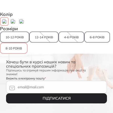
Колір
Розміри
10-12 РОКІВ
12-14 РОКІВ
4-6 РОКІВ
6-8 РОКІВ
8-10 РОКІВ
Хочеш бути в курсі наших новин та
спеціальних пропозицій?
Підпишись та отримуй першим інформацію про акції та
знижки!
Вкажіть електронну пошту
ПІДПИСАТИСЯ