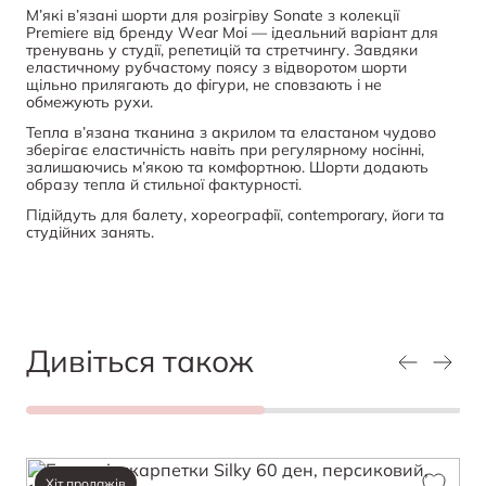
М’які в’язані шорти для розігріву Sonate з колекції
Premiere від бренду Wear Moi — ідеальний варіант для
тренувань у студії, репетицій та стретчингу. Завдяки
еластичному рубчастому поясу з відворотом шорти
щільно прилягають до фігури, не сповзають і не
обмежують рухи.
Тепла в’язана тканина з акрилом та еластаном чудово
зберігає еластичність навіть при регулярному носінні,
залишаючись м’якою та комфортною. Шорти додають
образу тепла й стильної фактурності.
Підійдуть для балету, хореографії, contemporary, йоги та
студійних занять.
Дивіться також
Хіт продажів