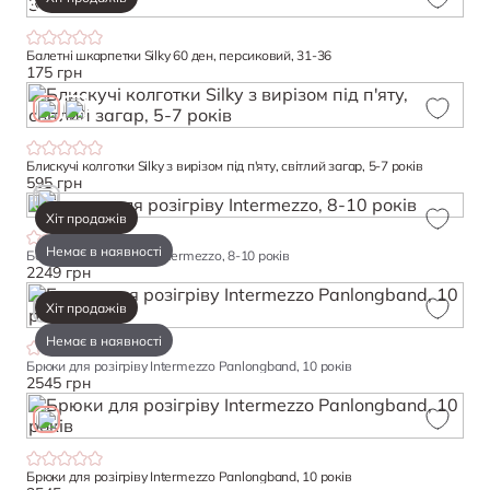
Балетні шкарпетки Silky 60 ден, персиковий, 31-36
175 грн
Блискучі колготки Silky з вирізом під п'яту, світлий загар, 5-7 років
595 грн
Хіт продажів
Немає в наявності
Болеро для розігріву Intermezzo, 8-10 років
2249 грн
Хіт продажів
Немає в наявності
Брюки для розігріву Intermezzo Panlongband, 10 років
2545 грн
Брюки для розігріву Intermezzo Panlongband, 10 років