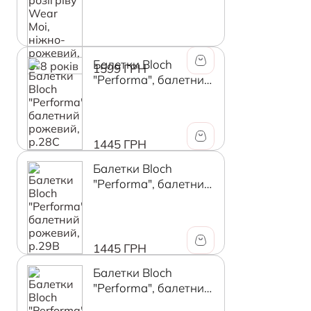
років
Балетки Bloch
1599 ГРН
"Performa", балетний
рожевий, р.28C
1445 ГРН
Балетки Bloch
"Performa", балетний
рожевий, р.29В
1445 ГРН
Балетки Bloch
"Performa", балетний
рожевий, р.29C