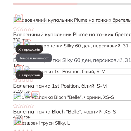
Бавовняний купальник Plume на тонких бретел
790 грн
Хіт продажів
Немає в наявності
Балетні шкарпетки Silky 60 ден, персиковий, 3
175 грн
Хіт продажів
Балетна пачка 1st Position, білий, S-M
3150 грн
Балетна пачка Bloch "Belle", чорний, XS-S
4600 грн