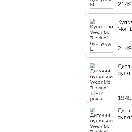
2149
Купа
Moi "L
бургу
2149
Дитя
аупа
Moi "
років
1949
Дитя
аупа
Moi "
років