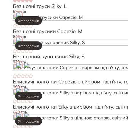
Безшовні труси Silky, L
575 грн
Хіт продажів
Безшовні трусики Capezio, M
649 грн
Хіт продажів
Безшовний купальник Silky, S
920 грн
Блискучі колготки Capezio з вирізом під п'яту, 
960 грн
Хіт продажів
Блискучі колготки Silky з вирізом під п'яту, світ
620 грн
Хіт продажів