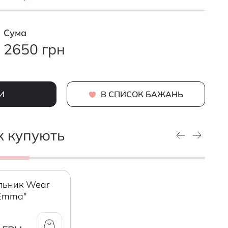
Cума
2650 грн
И
В СПИСОК БАЖАНЬ
ж купують
льник Wear
"Emma"