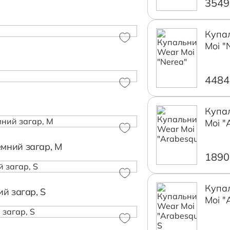
3549
Купа
Moi "
4484
Купа
Moi "
темний загар, M
1890
Купа
лий загар, S
Moi "