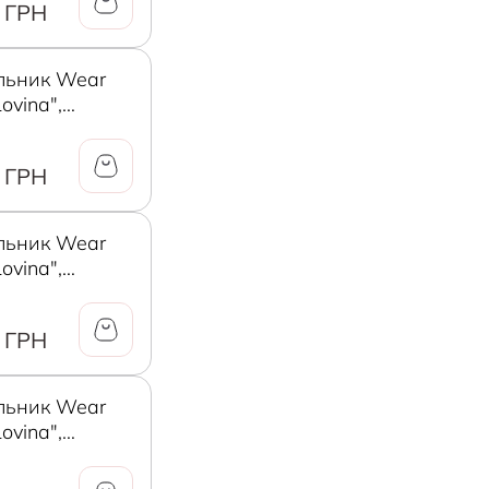
 ГРН
льник Wear
ovina",
нді, XS
 ГРН
льник Wear
ovina",
нді, S
 ГРН
льник Wear
ovina",
нді, M