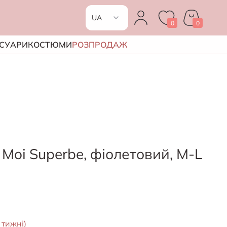
UA
0
0
RU
СУАРИ
КОСТЮМИ
РОЗПРОДАЖ
Moi Superbe, фіолетовий, M-L
 тижні)